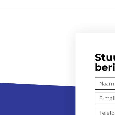
Stu
ber