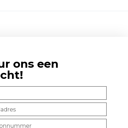
ur ons een
icht!