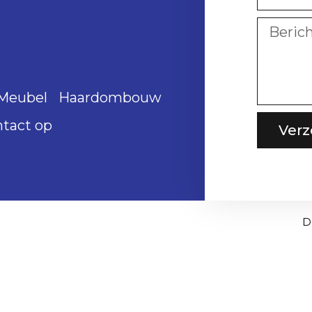
Meubel
Haardombouw
tact op
Ver
D